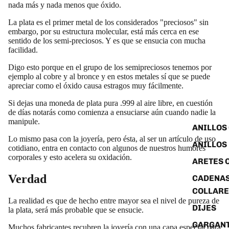
nada más y nada menos que óxido.
La plata es el primer metal de los considerados "preciosos" sin
embargo, por su estructura molecular, está más cerca en ese
sentido de los semi-preciosos. Y es que se ensucia con mucha
facilidad.
Digo esto porque en el grupo de los semipreciosos tenemos por
ejemplo al cobre y al bronce y en estos metales sí que se puede
apreciar como el óxido causa estragos muy fácilmente.
Si dejas una moneda de plata pura .999 al aire libre, en cuestión
de días notarás como comienza a ensuciarse aún cuando nadie la
manipule.
ANILLOS
Lo mismo pasa con la joyería, pero ésta, al ser un artículo de uso
ANILLOS
cotidiano, entra en contacto con algunos de nuestros humores
corporales y esto acelera su oxidación.
ARETES 
Verdad
CADENAS
COLLARE
La realidad es que de hecho entre mayor sea el nivel de pureza de
DIJES
la plata, será más probable que se ensucie.
GARGANT
Muchos fabricantes recubren la joyería con una capa especial para