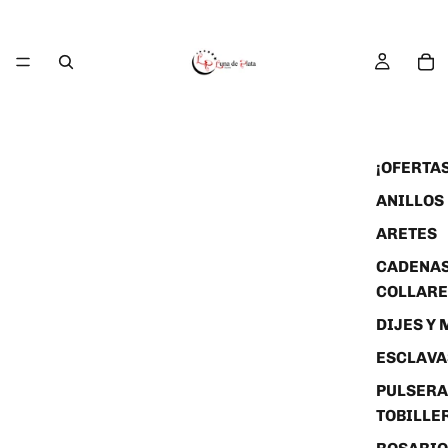
¡OFERTAS
ANILLOS
ARETES
CADENAS
COLLARE
DIJES Y
ESCLAVA
PULSERA
TOBILLE