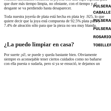
que dure más tiempo limpia, no obstante, con el tiempo y el
PULSERA
desgaste se va perdiendo hasta desaparecer.
CABALL
Toda nuestra joyería de plata está hecha en plata ley .925, lo que
PULSER
quiere decir que la joya está compuesta de 92.5% plata pura y
7.4% de aleación sólo para que la pieza no sea muy blanda.
PULSERA
ROSARIO
¿La puedo limpiar en casa?
TOBILLE
Por suerte ¡sí!, se puede y queda bastante bien. Obviamente
siempre es aconsejable tener ciertos cuidados como no bañarse
con ella puesta o sudarla, pero si ya se ensució, te dejamos un
video conde con solo:
- Bicarbonato de sodio
- Papel aluminio
- Agua caliente
Podrás limpiar efectivamente todas tus prendas de plata y también
de oro.
Nota: El video no es nuestro pero lo dejamos provisionalmente en