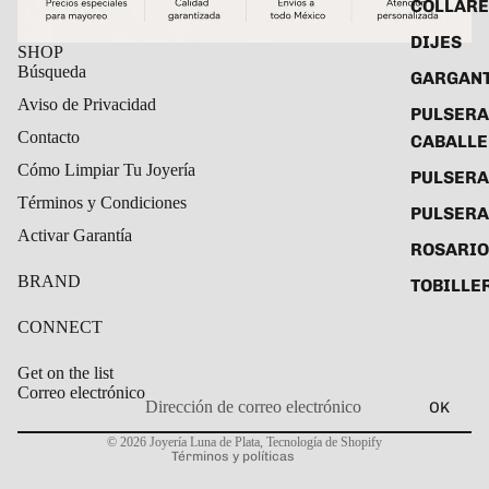
COLLARE
DIJES
SHOP
Búsqueda
GARGANT
Aviso de Privacidad
PULSERA
Contacto
CABALL
Cómo Limpiar Tu Joyería
PULSER
Términos y Condiciones
PULSERA
Activar Garantía
ROSARIO
BRAND
TOBILLE
CONNECT
Get on the list
Correo electrónico
OK
Política de privacidad
© 2026
Joyería Luna de Plata
,
Tecnología de Shopify
Términos y políticas