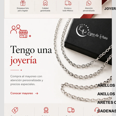
JOYER
ANILLOS
ANILLOS
ARETES 
CADENAS