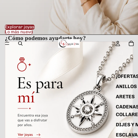
Explorar joyas
Lo más nuevo
¿Cómo podemos ayudarte hoy?
¡OFERTAS
ANILLOS
ARETES
CADENAS
COLLARE
DIJES Y
ESCLAVA