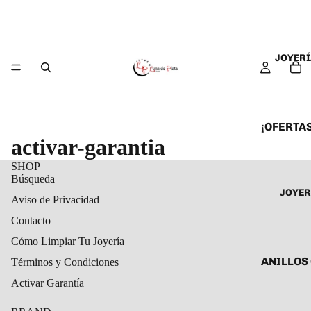
JOYERÍ
¡OFERTAS
activar-garantia
ANILLOS
SHOP
ARETES
Búsqueda
JOYER
CADENAS
Aviso de Privacidad
COLLARE
Contacto
DIJES Y
Cómo Limpiar Tu Joyería
ESCLAVA
ANILLOS
Términos y Condiciones
PULSERA
Activar Garantía
ANILLOS
TOBILLE
ARETES 