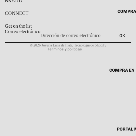
BRAND
ROSARIO
CADENAS
COMPRA
CONNECT
SET DE A
COLLARE
DIJE
DIJES
Get on the list
Correo electrónico
OK
GARGANT
Política de privacidad
© 2026
Joyería Luna de Plata
,
Tecnología de Shopify
PULSERA
Términos y políticas
CABALL
PULSER
COMPRA EN 
PULSERA
ROSARIO
TOBILLE
PORTAL 