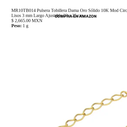
MR10TB014 Pulsera Tobillera Dama Oro Sólido 10K Mod Circu
Lisos 3 mm Largo Ajustable 23 a 25 cm
COMPRA EN AMAZON
$ 2,665.00 MXN
Peso:
1 g