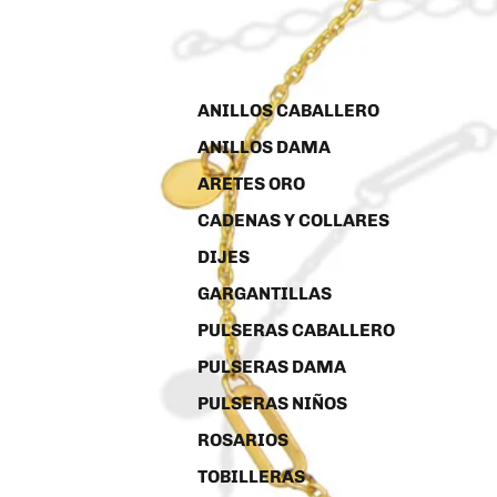
ANILLOS CABALLERO
ANILLOS DAMA
ARETES ORO
CADENAS Y COLLARES
DIJES
GARGANTILLAS
PULSERAS CABALLERO
PULSERAS DAMA
PULSERAS NIÑOS
ROSARIOS
TOBILLERAS