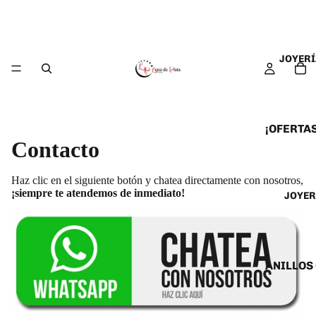
JOYERÍ
¡OFERTAS
Contacto
ANILLOS
ARETES
Haz clic en el siguiente botón y chatea directamente con nosotros,
¡siempre te atendemos de inmediato!
JOYER
CADENAS
COLLARE
DIJES Y
ESCLAVA
ANILLOS
PULSERA
ANILLOS
TOBILLE
ARETES 