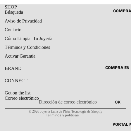
ROSARIO
SHOP
CADENAS
COMPRA
Búsqueda
SET DE A
COLLARE
Aviso de Privacidad
DIJE
DIJES
Contacto
GARGANT
Cómo Limpiar Tu Joyería
PULSERA
Términos y Condiciones
CABALL
Activar Garantía
PULSER
COMPRA EN 
BRAND
PULSERA
ROSARIO
CONNECT
TOBILLE
Get on the list
Correo electrónico
OK
Política de privacidad
© 2026
Joyería Luna de Plata
,
Tecnología de Shopify
Términos y políticas
PORTAL 