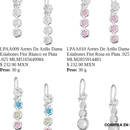
LPAA009 Aretes De Arillo Dama
LPAA010 Aretes De Arillo Dama
Agregar
Eslabones Flor Blanco en Plata
Eslabones Flor Rosa en Plata .925
.925 MLM5165649984
MLM2855914483
$ 232.90 MXN
$ 232.90 MXN
Peso:
30 g
Peso:
30 g
COMPRA EN 