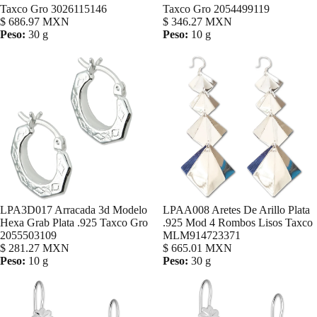
Taxco Gro 3026115146
Taxco Gro 2054499119
$ 686.97 MXN
$ 346.27 MXN
Peso:
30 g
Peso:
10 g
LPA3D017 Arracada 3d Modelo
LPAA008 Aretes De Arillo Plata
Agregar
Hexa Grab Plata .925 Taxco Gro
.925 Mod 4 Rombos Lisos Taxco
2055503109
MLM914723371
$ 281.27 MXN
$ 665.01 MXN
Peso:
10 g
Peso:
30 g