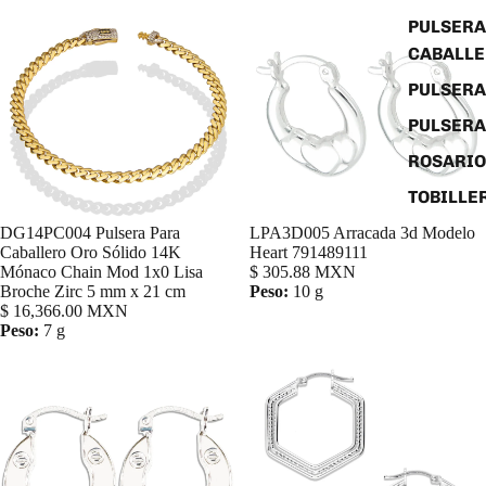
PULSERA
CABALL
PULSER
PULSERA
ROSARIO
TOBILLE
DG14PC004 Pulsera Para
LPA3D005 Arracada 3d Modelo
Agregar
Caballero Oro Sólido 14K
Heart 791489111
Mónaco Chain Mod 1x0 Lisa
$ 305.88 MXN
Broche Zirc 5 mm x 21 cm
Peso:
10 g
$ 16,366.00 MXN
Peso:
7 g