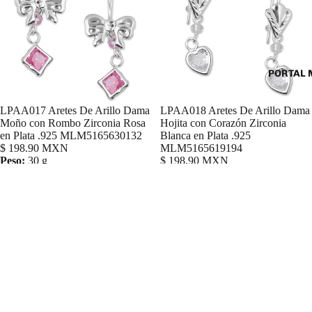
PORTAL 
LPAA017 Aretes De Arillo Dama
LPAA018 Aretes De Arillo Dama
Agregar
Moño con Rombo Zirconia Rosa
Hojita con Corazón Zirconia
en Plata .925 MLM5165630132
Blanca en Plata .925
$ 198.90 MXN
MLM5165619194
Peso:
30 g
$ 198.90 MXN
Peso:
30 g