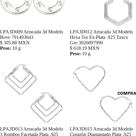
LPA3D009 Arracada 3d Modelo
LPA3D012 Arracada 3d Modelo
Agregar
Bove 791493643
Hexa Tor En Plata .925 Taxco
$ 305.88 MXN
Gro 3026097990
Peso:
10 g
$ 618.19 MXN
Peso:
10 g
COMPRA
LPA3D013 Arracada 3d Modelo
LPA3D015 Arracada 3d Modelo
Agregar
3 Rombos Facetada Plata .925
Corazón Diamantado Plata .925