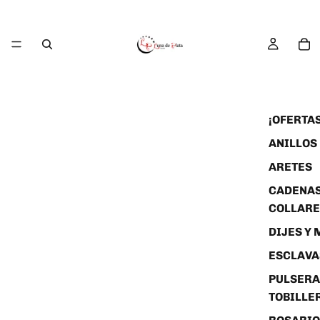
¡OFERTAS
ANILLOS
ARETES
CADENAS
COLLARE
DIJES Y
ESCLAVA
PULSERA
TOBILLE