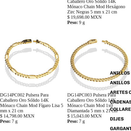
Caballero Oro Sólido 14K
Mónaco Chain Mod Hexágono
Zirc Negras 5 mm x 21 cm
$ 19,698.00 MXN
Peso:
9 g
ANILLOS
ANILLOS
ARETES 
DG14PC002 Pulsera Para
DG14PC003 Pulsera Para
Agregar
Caballero Oro Sólido 14K
Caballero Oro Sólido 14K
CADENAS
Mónaco Chain Mod Fígaro Lisa 5
Mónaco Chain Mod 1x0
COLLARE
mm x 21 cm
Diamantada 5 mm x 21 cm
$ 14,798.00 MXN
$ 15,043.00 MXN
DIJES
Peso:
7 g
Peso:
7 g
GARGANT