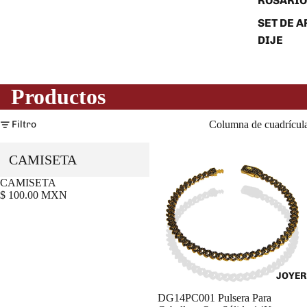
ROSARIO
SET DE A
DIJE
Productos
Filtro
Columna de cuadrícul
CAMISETA
CAMISETA
Agregar
$ 100.00 MXN
JOYER
DG14PC001 Pulsera Para