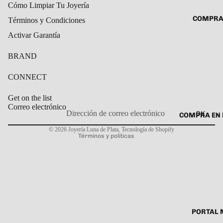
Cómo Limpiar Tu Joyería
ROSARIO
CADENAS
COMPRA
Términos y Condiciones
SET DE A
COLLARE
Activar Garantía
DIJE
DIJES
BRAND
GARGANT
PULSERA
CONNECT
CABALL
Get on the list
PULSER
Correo electrónico
OK
COMPRA EN 
Política de privacidad
PULSERA
© 2026
Joyería Luna de Plata
,
Tecnología de Shopify
Términos y políticas
ROSARIO
TOBILLE
PORTAL 