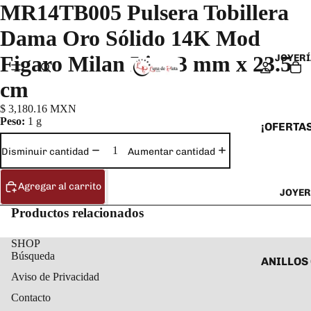
MR14TB005 Pulsera Tobillera
Dama Oro Sólido 14K Mod
Figaro Milan Lisa 3 mm x 23.5
JOYERÍ
cm
$ 3,180.16 MXN
Peso:
1 g
¡OFERTAS
ANILLOS
Disminuir cantidad
Aumentar cantidad
ARETES
Agregar al carrito
JOYER
CADENAS
Productos relacionados
COLLARE
DIJES Y
SHOP
Búsqueda
ESCLAVA
ANILLOS
Aviso de Privacidad
PULSERA
ANILLOS
Contacto
TOBILLE
ARETES 