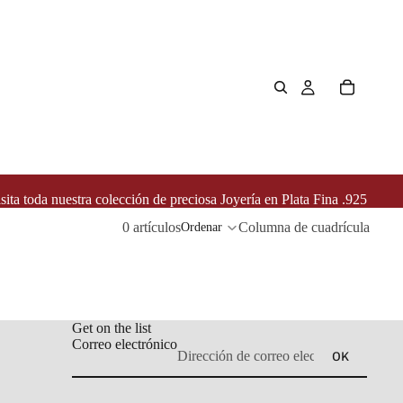
sita toda nuestra colección de preciosa Joyería en Plata Fina .925
0 artículos
Columna de cuadrícula
Ordenar
Get on the list
Correo electrónico
OK