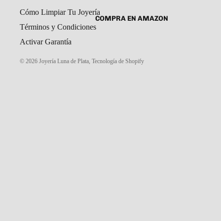
SET DE ARETES Y DIJE
Cómo Limpiar Tu Joyería
CADENAS Y COLLARES
COMPRA EN AMAZON
Términos y Condiciones
DIJES
Activar Garantía
GARGANTILLAS
© 2026
Joyería Luna de Plata
PULSERAS CABALLERO
,
Tecnología de Shopify
PULSERAS DAMA
PULSERAS NIÑOS
ROSARIOS
COMPRA EN MERCADO LIBRE
TOBILLERAS
PORTAL MAYORISTAS