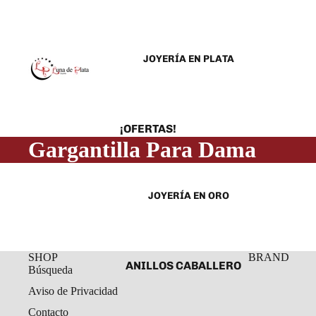
JOYERÍA EN PLATA
¡OFERTAS!
Gargantilla Para Dama
ANILLOS
ARETES
JOYERÍA EN ORO
CADENAS Y COLLARES
DIJES Y MEDALLAS
ESCLAVAS
SHOP
BRAND
ANILLOS CABALLERO
PULSERAS Y
Búsqueda
TOBILLERAS
ANILLOS DAMA
Aviso de Privacidad
ROSARIOS
ARETES ORO
Contacto