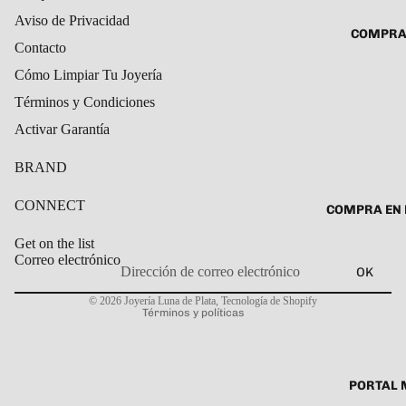
ROSARIO
Aviso de Privacidad
CADENAS
COMPRA
SET DE A
COLLARE
Contacto
DIJE
Cómo Limpiar Tu Joyería
DIJES
Términos y Condiciones
GARGANT
Activar Garantía
PULSERA
CABALL
BRAND
PULSER
CONNECT
COMPRA EN 
PULSERA
Get on the list
ROSARIO
Correo electrónico
OK
TOBILLE
Política de privacidad
© 2026
Joyería Luna de Plata
,
Tecnología de Shopify
Términos y políticas
PORTAL 