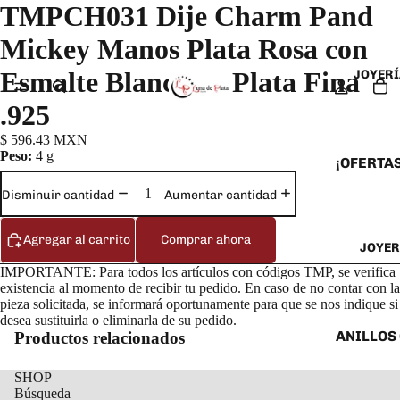
TMPCH031 Dije Charm Pand
Mickey Manos Plata Rosa con
Esmalte Blanco en Plata Fina
JOYERÍ
.925
$ 596.43 MXN
Peso:
4 g
¡OFERTAS
ANILLOS
Disminuir cantidad
Aumentar cantidad
ARETES
Agregar al carrito
Comprar ahora
JOYER
CADENAS
IMPORTANTE: Para todos los artículos con códigos TMP, se verifica
COLLARE
existencia al momento de recibir tu pedido. En caso de no contar con la
DIJES Y
pieza solicitada, se informará oportunamente para que se nos indique si
desea sustituirla o eliminarla de su pedido.
ESCLAVA
ANILLOS
Productos relacionados
PULSERA
ANILLOS
SHOP
TOBILLE
Búsqueda
ARETES 