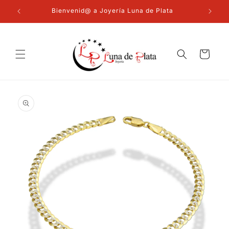
Ir
directamente
Bienvenid@ a Joyería Luna de Plata
al contenido
Carrito
Ir
directamente
a la
información
del producto