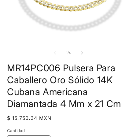
Abrir
A
elemento
e
multimedia
m
de
1
/
4
1
2
en
e
MR14PC006 Pulsera Para
una
u
ventana
v
modal
m
Caballero Oro Sólido 14K
Cubana Americana
Diamantada 4 Mm x 21 Cm
Precio
$ 15,750.34 MXN
habitual
Cantidad