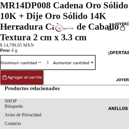
MR14DP008 Cadena Oro Sólido
10K + Dije Oro Sólido 14K
Herradura Cabeza de Caballo
JOYERÍ
Textura 2 cm x 3.3 cm
$ 14,799.05 MXN
Peso:
6 g
¡OFERTAS
ANILLOS
Disminuir cantidad
Aumentar cantidad
ARETES
Agregar al carrito
JOYER
CADENAS
Productos relacionados
COLLARE
DIJES Y
SHOP
Búsqueda
ESCLAVA
ANILLOS
Aviso de Privacidad
PULSERA
ANILLOS
Contacto
TOBILLE
ARETES 