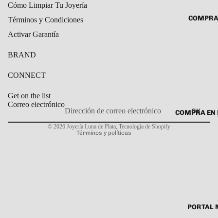
Cómo Limpiar Tu Joyería
ROSARIO
CADENAS
COMPRA
Términos y Condiciones
SET DE A
COLLARE
Activar Garantía
DIJE
DIJES
BRAND
GARGANT
PULSERA
CONNECT
CABALL
Get on the list
PULSER
Correo electrónico
OK
COMPRA EN 
Política de privacidad
PULSERA
© 2026
Joyería Luna de Plata
,
Tecnología de Shopify
Términos y políticas
ROSARIO
TOBILLE
PORTAL 