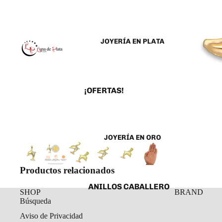
JOYERÍA EN PLATA
¡OFERTAS!
ANILLOS
ARETES
JOYERÍA EN ORO
CADENAS Y COLLARES
DIJES Y MEDALLAS
Productos relacionados
ESCLAVAS
ANILLOS CABALLERO
PULSERAS Y
SHOP
BRAND
TOBILLERAS
Búsqueda
ANILLOS DAMA
Aviso de Privacidad
ROSARIOS
ARETES ORO