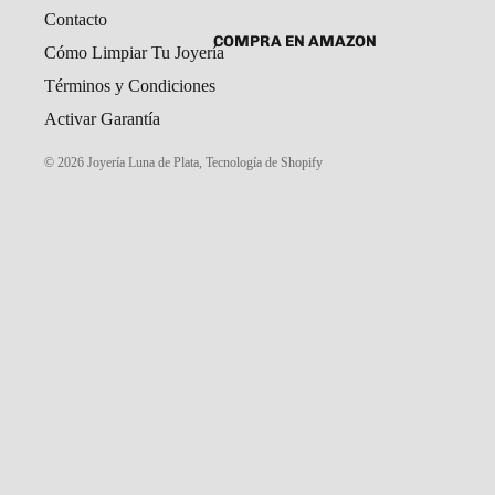
Contacto
SET DE ARETES Y DIJE
CADENAS Y COLLARES
COMPRA EN AMAZON
Cómo Limpiar Tu Joyería
DIJES
Términos y Condiciones
GARGANTILLAS
Activar Garantía
PULSERAS CABALLERO
© 2026
Joyería Luna de Plata
,
Tecnología de Shopify
PULSERAS DAMA
PULSERAS NIÑOS
ROSARIOS
COMPRA EN MERCADO LIBRE
TOBILLERAS
PORTAL MAYORISTAS