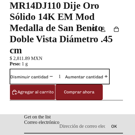
MR14DJ110 Dije Oro
Sólido 14K EM Mod
Medalla de San Benito
Doble Vista Diámetro .45
cm
$ 2,811.89 MXN
Peso:
1 g
Disminuir cantidad
Aumentar cantidad
Agregar al carrito
Comprar ahora
Get on the list
Correo electrónico
OK