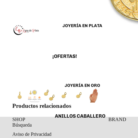
JOYERÍA EN PLATA
¡OFERTAS!
ANILLOS
ARETES
JOYERÍA EN ORO
CADENAS Y COLLARES
DIJES Y MEDALLAS
Productos relacionados
ESCLAVAS
ANILLOS CABALLERO
PULSERAS Y
SHOP
BRAND
TOBILLERAS
Búsqueda
ANILLOS DAMA
Aviso de Privacidad
ROSARIOS
ARETES ORO