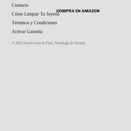
Contacto
SET DE ARETES Y DIJE
CADENAS Y COLLARES
COMPRA EN AMAZON
Cómo Limpiar Tu Joyería
DIJES
Términos y Condiciones
GARGANTILLAS
Activar Garantía
PULSERAS CABALLERO
© 2026
Joyería Luna de Plata
,
Tecnología de Shopify
PULSERAS DAMA
PULSERAS NIÑOS
ROSARIOS
COMPRA EN MERCADO LIBRE
TOBILLERAS
PORTAL MAYORISTAS