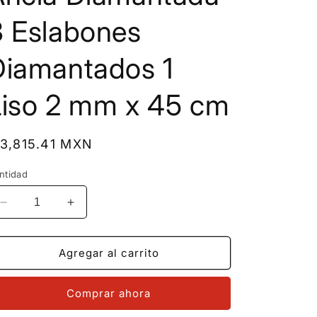
3 Eslabones
Diamantados 1
Liso 2 mm x 45 cm
recio
 3,815.41 MXN
bitual
ntidad
Reducir
Aumentar
cantidad
cantidad
para
para
MR14CU020-
MR14CU020-
Agregar al carrito
45
45
Cadena
Cadena
Comprar ahora
Oro
Oro
Sólido
Sólido