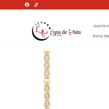
Ir
directamente
Facebook
TikTok
al contenido
Joyería e
Portal Ma
Ir
directamente
a la
información
del producto