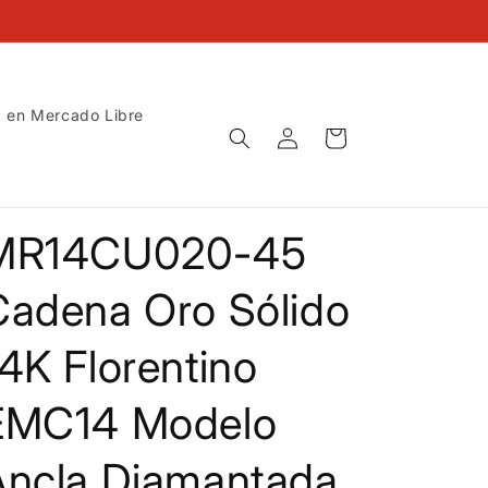
 en Mercado Libre
Iniciar
Carrito
sesión
MR14CU020-45
Cadena Oro Sólido
4K Florentino
EMC14 Modelo
Ancla Diamantada