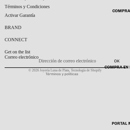
ROSARIO
Términos y Condiciones
CADENAS
COMPRA
SET DE A
COLLARE
Activar Garantía
DIJE
DIJES
BRAND
GARGANT
CONNECT
PULSERA
CABALL
Get on the list
Correo electrónico
PULSER
OK
Política de privacidad
COMPRA EN 
PULSERA
© 2026
Joyería Luna de Plata
,
Tecnología de Shopify
Términos y políticas
ROSARIO
TOBILLE
PORTAL 