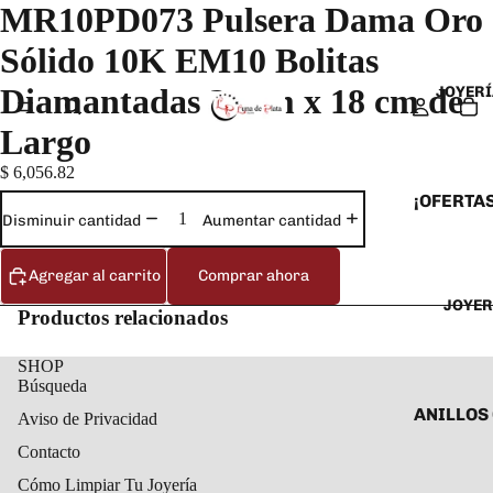
MR10PD073 Pulsera Dama Oro
Sólido 10K EM10 Bolitas
Diamantadas 2 mm x 18 cm de
JOYERÍ
Largo
$ 6,056.82
¡OFERTAS
Disminuir cantidad
Aumentar cantidad
ANILLOS
ARETES
Agregar al carrito
Comprar ahora
JOYER
CADENAS
Productos relacionados
COLLARE
SHOP
DIJES Y
Búsqueda
ESCLAVA
ANILLOS
Aviso de Privacidad
PULSERA
ANILLOS
Contacto
TOBILLE
Cómo Limpiar Tu Joyería
ARETES 