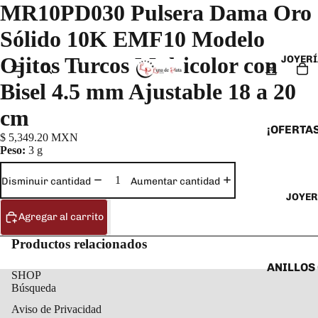
MR10PD030 Pulsera Dama Oro
Sólido 10K EMF10 Modelo
Ojitos Turcos Multicolor con
JOYERÍ
Bisel 4.5 mm Ajustable 18 a 20
cm
¡OFERTAS
$ 5,349.20 MXN
Peso:
3 g
ANILLOS
ARETES
Disminuir cantidad
Aumentar cantidad
JOYER
CADENAS
Agregar al carrito
COLLARE
DIJES Y
Productos relacionados
ESCLAVA
ANILLOS
SHOP
PULSERA
Búsqueda
ANILLOS
TOBILLE
Aviso de Privacidad
ARETES 