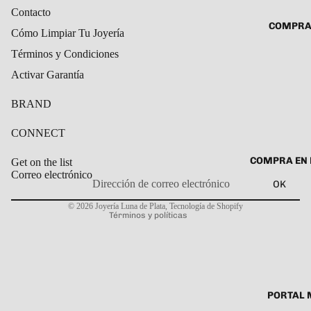
ROSARIO
Contacto
CADENAS
COMPRA
SET DE A
Cómo Limpiar Tu Joyería
COLLARE
DIJE
Términos y Condiciones
DIJES
Activar Garantía
GARGANT
BRAND
PULSERA
CABALL
CONNECT
PULSER
COMPRA EN 
Get on the list
PULSERA
Correo electrónico
OK
ROSARIO
Política de privacidad
© 2026
Joyería Luna de Plata
,
Tecnología de Shopify
TOBILLE
Términos y políticas
PORTAL 