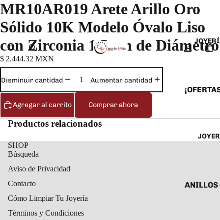
MR10AR019 Arete Arillo Oro
Sólido 10K Modelo Óvalo Liso
con Zirconia 1.5 cm de Diámetro
JOYERÍ
$ 2,444.32 MXN
Disminuir cantidad
Aumentar cantidad
¡OFERTAS
Agregar al carrito
Comprar ahora
ANILLOS
ARETES
Productos relacionados
JOYER
CADENAS
SHOP
COLLARE
Búsqueda
DIJES Y
Aviso de Privacidad
ESCLAVA
Contacto
ANILLOS
Cómo Limpiar Tu Joyería
PULSERA
ANILLOS
TOBILLE
Términos y Condiciones
ARETES 