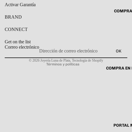
ROSARIO
Activar Garantía
CADENAS
COMPRA
SET DE A
COLLARE
BRAND
DIJE
DIJES
CONNECT
GARGANT
Get on the list
PULSERA
Correo electrónico
OK
CABALL
Política de privacidad
© 2026
Joyería Luna de Plata
,
Tecnología de Shopify
PULSER
Términos y políticas
COMPRA EN 
PULSERA
ROSARIO
TOBILLE
PORTAL 