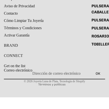
PULSERA
Aviso de Privacidad
CABALL
Contacto
PULSER
Cómo Limpiar Tu Joyería
PULSERA
Términos y Condiciones
Activar Garantía
ROSARIO
TOBILLE
BRAND
CONNECT
Get on the list
Correo electrónico
OK
Política de privacidad
© 2026
Joyería Luna de Plata
,
Tecnología de Shopify
Términos y políticas