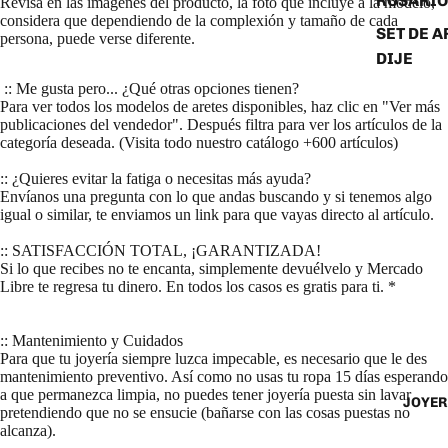
ROSARIO
Revisa en las imágenes del producto, la foto que incluye a la modelo,
considera que dependiendo de la complexión y tamaño de cada
SET DE A
persona, puede verse diferente.
DIJE
:: Me gusta pero... ¿Qué otras opciones tienen?
Para ver todos los modelos de aretes disponibles, haz clic en "Ver más
publicaciones del vendedor". Después filtra para ver los artículos de la
categoría deseada. (Visita todo nuestro catálogo +600 artículos)
:: ¿Quieres evitar la fatiga o necesitas más ayuda?
Envíanos una pregunta con lo que andas buscando y si tenemos algo
igual o similar, te enviamos un link para que vayas directo al artículo.
:: SATISFACCIÓN TOTAL, ¡GARANTIZADA!
Si lo que recibes no te encanta, simplemente devuélvelo y Mercado
Libre te regresa tu dinero. En todos los casos es gratis para ti. *
:: Mantenimiento y Cuidados
Para que tu joyería siempre luzca impecable, es necesario que le des
mantenimiento preventivo. Así como no usas tu ropa 15 días esperando
a que permanezca limpia, no puedes tener joyería puesta sin lavar
JOYER
pretendiendo que no se ensucie (bañarse con las cosas puestas no
alcanza).