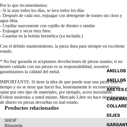
Por lo que recomendamos:
- Si la usas todos los días, se lava todos los días
- Después de cada uso, enjuagar con detergente de trastes sin cloro y
agua tibia.
- Cepillar suavemente con cepillo de dientes o similar
- Enjuagar y secar muy bien.
- Guardar en la bolsita hermética (ya incluida.)
Con el debido mantenimiento, la pieza dura para siempre en excelente
estado.
* No hay garantía ni aceptamos devoluciones de piezas usadas; si no
tienen cuidado con sus piezas es su responsabilidad, nosotros
ANILLOS
garantizamos la calidad del metal.
ANILLOS
IMPORTANTE: Si tiene la idea de que puede usar una pieza todo el
tiempo y no se tiene que hacer fea, honestamente le recomendamos
ARETES 
optar por otro tipo de materiales, por ejemplo, acero inoxidable.
Evítese molestias a usted mismo. Mercado Libre no hace devoluciones
CADENAS
de dinero en piezas devueltas en mal estado.
COLLARE
Productos relacionados
DIJES
SHOP
GARGANT
Búsqueda