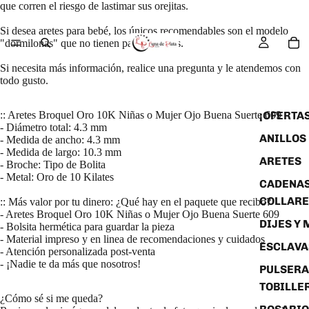
que corren el riesgo de lastimar sus orejitas.
Si desea aretes para bebé, los únicos recomendables son el modelo
"dormilonas" que no tienen partes agudas.
Si necesita más información, realice una pregunta y le atendemos con
todo gusto.
¡OFERTAS
:: Aretes Broquel Oro 10K Niñas o Mujer Ojo Buena Suerte 609
- Diámetro total: 4.3 mm
ANILLOS
- Medida de ancho: 4.3 mm
- Medida de largo: 10.3 mm
ARETES
- Broche: Tipo de Bolita
- Metal: Oro de 10 Kilates
CADENAS
COLLARE
:: Más valor por tu dinero: ¿Qué hay en el paquete que recibo?
- Aretes Broquel Oro 10K Niñas o Mujer Ojo Buena Suerte 609
DIJES Y
- Bolsita hermética para guardar la pieza
- Material impreso y en linea de recomendaciones y cuidados
ESCLAVA
- Atención personalizada post-venta
- ¡Nadie te da más que nosotros!
PULSERA
TOBILLE
¿Cómo sé si me queda?