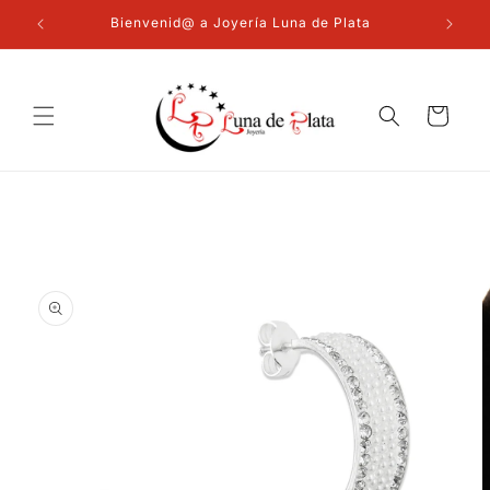
Ir
directamente
Bienvenid@ a Joyería Luna de Plata
al contenido
Carrito
Ir
directamente
a la
información
del producto