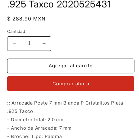
.925 Taxco 2020525431
Precio
$ 288.90 MXN
habitual
Cantidad
Reducir
Aumentar
cantidad
cantidad
para
para
LPAP074
LPAP074
Agregar al carrito
Arracada
Arracada
Poste
Poste
Comprar ahora
7
7
mm
mm
Blanca
Blanca
:: Arracada Poste 7 mm Blanca P Cristalitos Plata
P
P
.925 Taxco
Cristalitos
Cristalitos
Plata
Plata
- Diámetro total: 2.0 cm
.925
.925
- Ancho de Arracada: 7 mm
Taxco
Taxco
- Broche: Tipo: Paloma
2020525431
2020525431