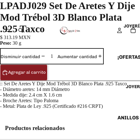
LPADJ029 Set De Aretes Y Dije
Mod Trébol 3D Blanco Plata
.925 Taxco
JOYERÍ
$ 313.19 MXN
Peso:
30 g
¡OFERTAS
Disminuir cantidad
Aumentar cantidad
ANILLOS
Agregar al carrito
ARETES
:: Set De Aretes Y Dije Mod Trébol 3D Blanco Plata .925 Taxco
JOYER
CADENAS
- Diámetro aretes: 14 mm Diámetro
- Medida dije: 2.4 cm X 1.6 cm
COLLARE
- Broche Aretes: Tipo Paloma
DIJES Y
- Metal: Plata de Ley .925 (Certificado #216 CRPT)
ESCLAVA
ANILLOS
PULSERA
Productos relacionados
ANILLOS
TOBILLE
ARETES 