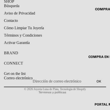
SHOP
ROSARIO
Búsqueda
CADENAS
COMPRA
SET DE A
COLLARE
Aviso de Privacidad
DIJE
Contacto
DIJES
Cómo Limpiar Tu Joyería
GARGANT
Términos y Condiciones
PULSERA
Activar Garantía
CABALL
PULSER
BRAND
COMPRA EN 
PULSERA
CONNECT
ROSARIO
Get on the list
TOBILLE
Correo electrónico
OK
Política de privacidad
© 2026
Joyería Luna de Plata
,
Tecnología de Shopify
Términos y políticas
PORTAL 