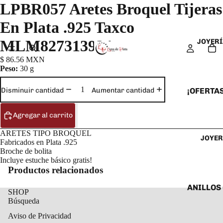
LPBR057 Aretes Broquel Tijeras
En Plata .925 Taxco
MLM827313924
JOYERÍ
$ 86.56 MXN
Peso:
30 g
¡OFERTAS
Disminuir cantidad
Aumentar cantidad
ANILLOS
Agregar al carrito
ARETES
ARETES TIPO BROQUEL
JOYER
CADENAS
Fabricados en Plata .925
Broche de bolita
COLLARE
Incluye estuche básico gratis!
DIJES Y
Productos relacionados
ESCLAVA
ANILLOS
SHOP
Búsqueda
PULSERA
ANILLOS
TOBILLE
Aviso de Privacidad
ARETES 