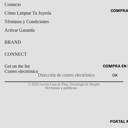
ROSARIO
Contacto
CADENAS
COMPRA
Cómo Limpiar Tu Joyería
SET DE A
COLLARE
DIJE
Términos y Condiciones
DIJES
Activar Garantía
GARGANT
BRAND
PULSERA
CABALL
CONNECT
PULSER
COMPRA EN 
Get on the list
PULSERA
Correo electrónico
OK
Política de privacidad
ROSARIO
© 2026
Joyería Luna de Plata
,
Tecnología de Shopify
TOBILLE
Términos y políticas
PORTAL 