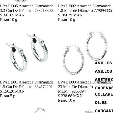
LPADI005 Arracada Diamantada
LPADI002 Arracada Diamantada
Agregar
3.3 Cm De Diámetro 733218306
1.8 Mms de Diámetro 779094335
$ 341.65 MXN
$ 184.79 MXN
Peso:
10 g
Peso:
10 g
ANILLOS
ANILLOS
ARETES 
LPADI001 Arracada Diamantada
LPADI003 Arracada Diamantada
Agregar
1.5 Cm De Diámetro 684572291
23 Mms De Diámetro
CADENAS
$ 156.20 MXN
MLM779265894
COLLARE
Peso:
5 g
$ 238.68 MXN
Peso:
10 g
DIJES
GARGANT