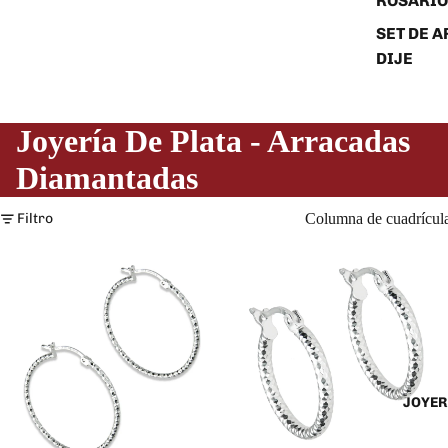
ROSARIO
SET DE A
DIJE
Joyería De Plata - Arracadas
Diamantadas
Filtro
Columna de cuadrícul
JOYER