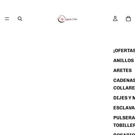
¡OFERTAS
ANILLOS
ARETES
CADENAS
COLLARE
DIJES Y
ESCLAVA
PULSERA
TOBILLE