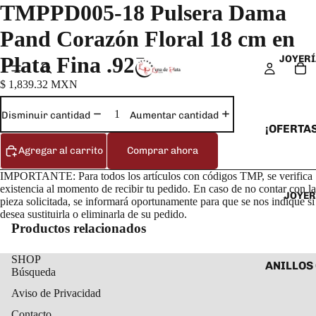
TMPPD005-18 Pulsera Dama
Pand Corazón Floral 18 cm en
Plata Fina .925
JOYERÍ
$ 1,839.32 MXN
Disminuir cantidad
Aumentar cantidad
¡OFERTAS
Agregar al carrito
Comprar ahora
ANILLOS
ARETES
IMPORTANTE: Para todos los artículos con códigos TMP, se verifica
existencia al momento de recibir tu pedido. En caso de no contar con la
JOYER
CADENAS
pieza solicitada, se informará oportunamente para que se nos indique si
desea sustituirla o eliminarla de su pedido.
COLLARE
Productos relacionados
DIJES Y
SHOP
ESCLAVA
ANILLOS
Búsqueda
PULSERA
ANILLOS
Aviso de Privacidad
TOBILLE
ARETES 
Contacto