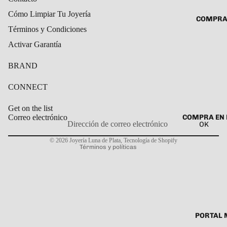
ROSARIO
CADENAS
Cómo Limpiar Tu Joyería
COMPRA
SET DE A
COLLARE
Términos y Condiciones
DIJE
DIJES
Activar Garantía
GARGANT
BRAND
PULSERA
CONNECT
CABALL
PULSER
Get on the list
COMPRA EN 
Correo electrónico
PULSERA
OK
Política de privacidad
ROSARIO
© 2026
Joyería Luna de Plata
,
Tecnología de Shopify
Términos y políticas
TOBILLE
PORTAL 