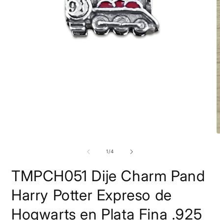
Abrir
elemento
multimedia
1
en
A
una
e
ventana
m
de
1
/
4
modal
2
e
TMPCH051 Dije Charm Pand
u
v
m
Harry Potter Expreso de
Hogwarts en Plata Fina .925