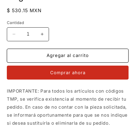
Precio
$ 530.15 MXN
habitual
Cantidad
Reducir
Aumentar
cantidad
cantidad
para
para
TMPCH051
TMPCH051
Agregar al carrito
Dije
Dije
Charm
Charm
Comprar ahora
Pand
Pand
Harry
Harry
Potter
Potter
IMPORTANTE: Para todos los artículos con códigos
Expreso
Expreso
TMP, se verifica existencia al momento de recibir tu
de
de
Hogwarts
Hogwarts
pedido. En caso de no contar con la pieza solicitada,
en
en
se informará oportunamente para que se nos indique
Plata
Plata
si desea sustituirla o eliminarla de su pedido.
Fina
Fina
.925
.925