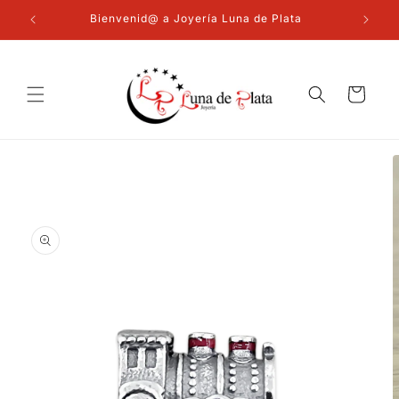
Ir
directamente
Bienvenid@ a Joyería Luna de Plata
al contenido
Carrito
Ir
directamente
a la
información
del producto