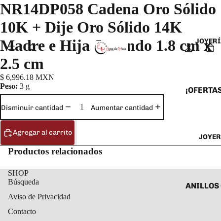
NR14DP058 Cadena Oro Sólido
10K + Dije Oro Sólido 14K
Madre e Hija Jugando 1.8 cm x
JOYERÍ
2.5 cm
$ 6,996.18 MXN
Peso:
3 g
¡OFERTAS
ANILLOS
Disminuir cantidad
Aumentar cantidad
ARETES
Agregar al carrito
JOYER
CADENAS
Productos relacionados
COLLARE
DIJES Y
SHOP
Búsqueda
ESCLAVA
ANILLOS
Aviso de Privacidad
PULSERA
ANILLOS
Contacto
TOBILLE
ARETES 