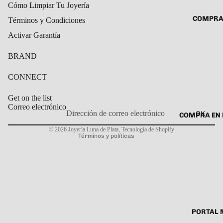
Cómo Limpiar Tu Joyería
ROSARIO
CADENAS
COMPRA
Términos y Condiciones
SET DE A
COLLARE
Activar Garantía
DIJE
DIJES
BRAND
GARGANT
PULSERA
CONNECT
CABALL
Get on the list
PULSER
Correo electrónico
OK
COMPRA EN 
Política de privacidad
PULSERA
© 2026
Joyería Luna de Plata
,
Tecnología de Shopify
Términos y políticas
ROSARIO
TOBILLE
PORTAL 