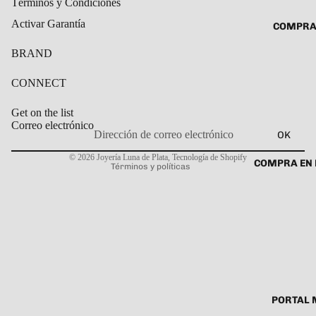
Términos y Condiciones
ROSARIO
CADENAS
Activar Garantía
COMPRA
SET DE A
COLLARE
DIJE
BRAND
DIJES
GARGANT
CONNECT
PULSERA
Get on the list
CABALL
Correo electrónico
OK
Política de privacidad
PULSER
© 2026
Joyería Luna de Plata
,
Tecnología de Shopify
COMPRA EN 
Términos y políticas
PULSERA
ROSARIO
TOBILLE
PORTAL 