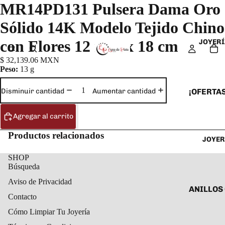
MR14PD131 Pulsera Dama Oro
Sólido 14K Modelo Tejido Chino
con Flores 12 mm x 18 cm
JOYERÍ
$ 32,139.06 MXN
Peso:
13 g
¡OFERTAS
Disminuir cantidad
Aumentar cantidad
ANILLOS
Agregar al carrito
ARETES
Productos relacionados
JOYER
CADENAS
COLLARE
SHOP
Búsqueda
DIJES Y
Aviso de Privacidad
ESCLAVA
ANILLOS
Contacto
PULSERA
ANILLOS
Cómo Limpiar Tu Joyería
TOBILLE
ARETES 