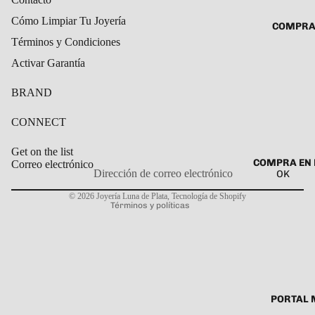
ROSARIO
CADENAS
Cómo Limpiar Tu Joyería
COMPRA
SET DE A
COLLARE
Términos y Condiciones
DIJE
DIJES
Activar Garantía
GARGANT
BRAND
PULSERA
CONNECT
CABALL
PULSER
Get on the list
COMPRA EN 
Correo electrónico
PULSERA
OK
Política de privacidad
ROSARIO
© 2026
Joyería Luna de Plata
,
Tecnología de Shopify
Términos y políticas
TOBILLE
PORTAL 