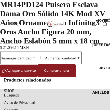
MR14PD124 Pulsera Esclava
Dama Oro Sólido 14K Mod XV
Años Ornamentado Infinito 3
JOYERÍ
Oros Ancho Figura 20 mm,
Ancho Eslabón 5 mm x 18 cm
¡OFERTAS
$ 21,054.15 MXN
ANILLOS
Disminuir cantidad
Aumentar cantidad
ARETES
JOYER
CADENAS
Agregar al carrito
Comprar ahora
COLLARE
Productos relacionados
DIJES Y
SHOP
ESCLAVA
ANILLOS
Búsqueda
PULSERA
ANILLOS
Aviso de Privacidad
TOBILLE
ARETES 
Contacto