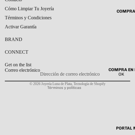
ROSARIO
CADENAS
Cómo Limpiar Tu Joyería
COMPRA
SET DE A
COLLARE
Términos y Condiciones
DIJE
DIJES
Activar Garantía
GARGANT
BRAND
PULSERA
CONNECT
CABALL
PULSER
Get on the list
COMPRA EN 
Correo electrónico
PULSERA
OK
Política de privacidad
ROSARIO
© 2026
Joyería Luna de Plata
,
Tecnología de Shopify
Términos y políticas
TOBILLE
PORTAL 