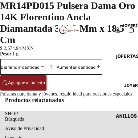
MR14PD015 Pulsera Dama Oro
14K Florentino Ancla
Diamantada 3*1 2 Mm x 18.5
JOYERÍ
Cm
$ 2,574.94 MXN
Peso:
1 g
¡OFERTAS
ANILLOS
Disminuir cantidad
Aumentar cantidad
ARETES
Agregar al carrito
JOYER
CADENAS
Pulseras para dama y jóvenes, regalo ideal para ocasiones especiales
COLLARE
Productos relacionados
DIJES Y
SHOP
ESCLAVA
ANILLOS
Búsqueda
PULSERA
ANILLOS
Aviso de Privacidad
TOBILLE
ARETES 
Contacto