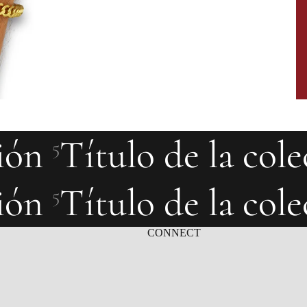
ión
Título de la col
5
ión
Título de la col
5
CONNECT