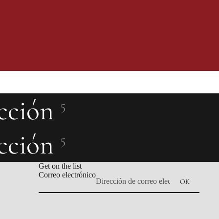
ección
5
ección
5
Get on the list
Correo electrónico
OK