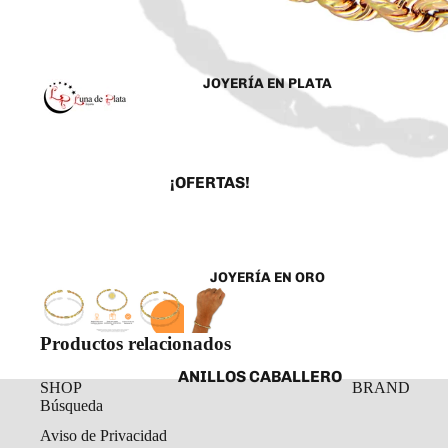
JOYERÍA EN PLATA
¡OFERTAS!
ANILLOS
ARETES
JOYERÍA EN ORO
CADENAS Y COLLARES
DIJES Y MEDALLAS
Productos relacionados
ESCLAVAS
ANILLOS CABALLERO
PULSERAS Y
SHOP
BRAND
TOBILLERAS
Búsqueda
ANILLOS DAMA
Aviso de Privacidad
ROSARIOS
ARETES ORO