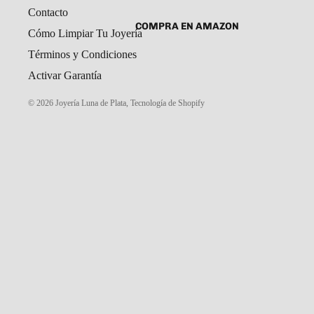
Contacto
SET DE ARETES Y DIJE
CADENAS Y COLLARES
COMPRA EN AMAZON
Cómo Limpiar Tu Joyería
DIJES
Términos y Condiciones
GARGANTILLAS
Activar Garantía
PULSERAS CABALLERO
© 2026
Joyería Luna de Plata
,
Tecnología de Shopify
PULSERAS DAMA
PULSERAS NIÑOS
ROSARIOS
COMPRA EN MERCADO LIBRE
TOBILLERAS
PORTAL MAYORISTAS