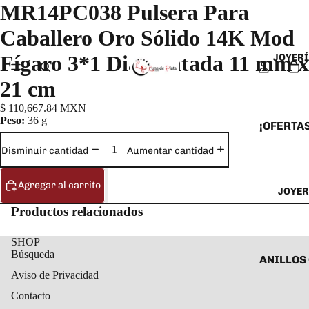
MR14PC038 Pulsera Para
Caballero Oro Sólido 14K Mod
Fígaro 3*1 Diamantada 11 mm x
JOYERÍ
21 cm
$ 110,667.84 MXN
Peso:
36 g
¡OFERTAS
ANILLOS
Disminuir cantidad
Aumentar cantidad
ARETES
Agregar al carrito
JOYER
CADENAS
Productos relacionados
COLLARE
DIJES Y
SHOP
Búsqueda
ESCLAVA
ANILLOS
Aviso de Privacidad
PULSERA
ANILLOS
Contacto
TOBILLE
ARETES 