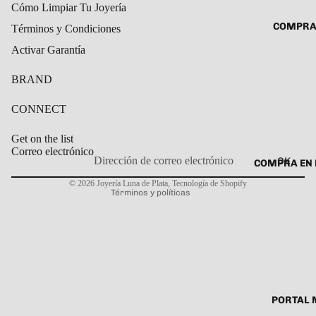
Cómo Limpiar Tu Joyería
ROSARIO
CADENAS
COMPRA
Términos y Condiciones
SET DE A
COLLARE
Activar Garantía
DIJE
DIJES
BRAND
GARGANT
PULSERA
CONNECT
CABALL
Get on the list
PULSER
Correo electrónico
OK
COMPRA EN 
Política de privacidad
PULSERA
© 2026
Joyería Luna de Plata
,
Tecnología de Shopify
Términos y políticas
ROSARIO
TOBILLE
PORTAL 