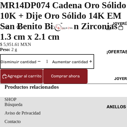
MR14DP074 Cadena Oro Sólido
10K + Dije Oro Sólido 14K EM
San Benito Bisel con Zirconias
JOYERÍ
1.3 cm x 2.1 cm
$ 5,951.61 MXN
Peso:
2 g
¡OFERTAS
ANILLOS
Disminuir cantidad
Aumentar cantidad
ARETES
Agregar al carrito
Comprar ahora
JOYER
CADENAS
Productos relacionados
COLLARE
DIJES Y
SHOP
Búsqueda
ESCLAVA
ANILLOS
Aviso de Privacidad
PULSERA
ANILLOS
Contacto
TOBILLE
ARETES 