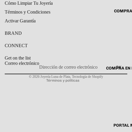
Cómo Limpiar Tu Joyería
ROSARIO
CADENAS
COMPRA
Términos y Condiciones
SET DE A
COLLARE
Activar Garantía
DIJE
DIJES
BRAND
GARGANT
PULSERA
CONNECT
CABALL
Get on the list
PULSER
Correo electrónico
OK
COMPRA EN 
Política de privacidad
PULSERA
© 2026
Joyería Luna de Plata
,
Tecnología de Shopify
Términos y políticas
ROSARIO
TOBILLE
PORTAL 