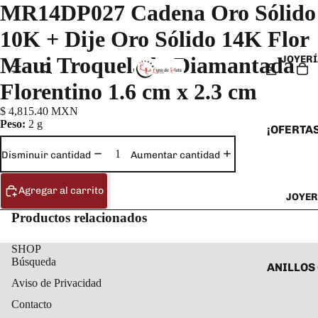
MR14DP027 Cadena Oro Sólido
10K + Dije Oro Sólido 14K Flor
Maui Troquelada Diamantada
JOYERÍ
Florentino 1.6 cm x 2.3 cm
$ 4,815.40 MXN
Peso:
2 g
¡OFERTAS
ANILLOS
Disminuir cantidad
Aumentar cantidad
ARETES
Agregar al carrito
JOYER
CADENAS
Productos relacionados
COLLARE
DIJES Y
SHOP
Búsqueda
ESCLAVA
ANILLOS
Aviso de Privacidad
PULSERA
ANILLOS
Contacto
TOBILLE
ARETES 