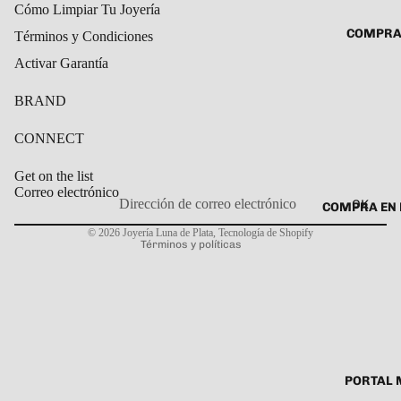
Cómo Limpiar Tu Joyería
ROSARIO
CADENAS
COMPRA
Términos y Condiciones
SET DE A
COLLARE
Activar Garantía
DIJE
DIJES
BRAND
GARGANT
PULSERA
CONNECT
CABALL
Get on the list
PULSER
Correo electrónico
OK
COMPRA EN 
Política de privacidad
PULSERA
© 2026
Joyería Luna de Plata
,
Tecnología de Shopify
Términos y políticas
ROSARIO
TOBILLE
PORTAL 