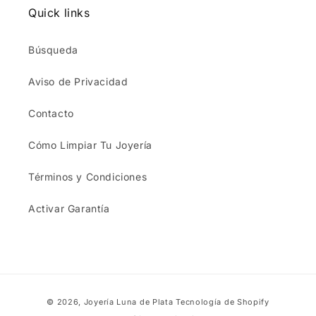
x
x
Quick links
2.3
2.3
cm
cm
Búsqueda
Aviso de Privacidad
Contacto
Cómo Limpiar Tu Joyería
Términos y Condiciones
Activar Garantía
Formas
© 2026,
Joyería Luna de Plata
Tecnología de Shopify
de