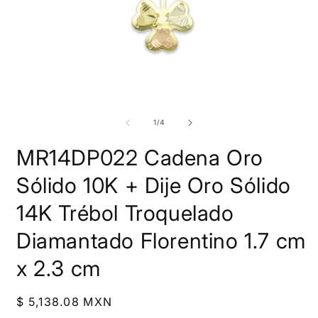
Abrir
A
elemento
e
multimedia
m
de
1
/
4
1
2
en
e
MR14DP022 Cadena Oro
una
u
ventana
v
modal
m
Sólido 10K + Dije Oro Sólido
14K Trébol Troquelado
Diamantado Florentino 1.7 cm
x 2.3 cm
Precio
$ 5,138.08 MXN