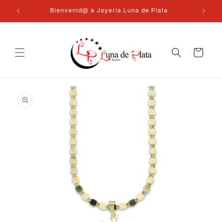
Ir
directamente
Bienvenid@ a Joyería Luna de Plata
al contenido
Carrito
Ir
directamente
a la
información
del producto