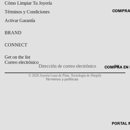
Cómo Limpiar Tu Joyería
ROSARIO
CADENAS
COMPRA
Términos y Condiciones
SET DE A
COLLARE
Activar Garantía
DIJE
DIJES
BRAND
GARGANT
PULSERA
CONNECT
CABALL
Get on the list
PULSER
Correo electrónico
OK
COMPRA EN 
Política de privacidad
PULSERA
© 2026
Joyería Luna de Plata
,
Tecnología de Shopify
Términos y políticas
ROSARIO
TOBILLE
PORTAL 