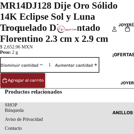
MR14DJ128 Dije Oro Sólido
14K Eclipse Sol y Luna
Troquelado Diamantado
JOYERÍ
Florentino 2.3 cm x 2.9 cm
$ 2,652.96 MXN
Peso:
2 g
¡OFERTAS
ANILLOS
Disminuir cantidad
Aumentar cantidad
ARETES
Agregar al carrito
JOYER
CADENAS
Productos relacionados
COLLARE
DIJES Y
SHOP
Búsqueda
ESCLAVA
ANILLOS
Aviso de Privacidad
PULSERA
ANILLOS
Contacto
TOBILLE
ARETES 