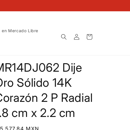
 en Mercado Libre
Iniciar
Carrito
sesión
MR14DJ062 Dije
Oro Sólido 14K
orazón 2 P Radial
.8 cm x 2.2 cm
recio
 5,577.84 MXN