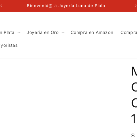
Bienvenid@ a Joyería Luna de Plata
n Plata
Joyería en Oro
Compra en Amazon
Compra
yoristas
C
1
P
$