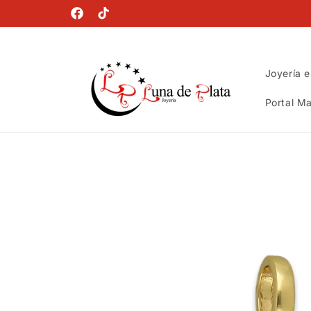
Ir
directamente
Facebook
TikTok
al contenido
Joyería e
Portal Ma
Ir
directamente
a la
información
del producto