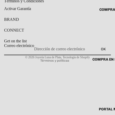
Términos y Condiciones
ROSARIO
CADENAS
Activar Garantía
COMPRA
SET DE A
COLLARE
DIJE
BRAND
DIJES
GARGANT
CONNECT
PULSERA
Get on the list
CABALL
Correo electrónico
OK
Política de privacidad
PULSER
© 2026
Joyería Luna de Plata
,
Tecnología de Shopify
COMPRA EN 
Términos y políticas
PULSERA
ROSARIO
TOBILLE
PORTAL 