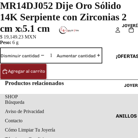
MR14DJ052 Dije Oro Sólido
14K Serpiente con Zirconias 2
cm x 5.1 cm
JOYERÍ
$ 19,149.23 MXN
Peso:
6 g
¡OFERTAS
Disminuir cantidad
Aumentar cantidad
ANILLOS
Agregar al carrito
ARETES
Productos relacionados
JOYER
CADENAS
COLLARE
SHOP
Búsqueda
DIJES Y
Aviso de Privacidad
ESCLAVA
ANILLOS
Contacto
PULSERA
ANILLOS
Cómo Limpiar Tu Joyería
TOBILLE
ARETES 