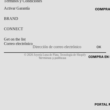
Términos y Condiciones
ROSARIO
CADENAS
Activar Garantía
COMPRA
SET DE A
COLLARE
DIJE
BRAND
DIJES
GARGANT
CONNECT
PULSERA
Get on the list
CABALL
Correo electrónico
OK
Política de privacidad
PULSER
© 2026
Joyería Luna de Plata
,
Tecnología de Shopify
COMPRA EN 
Términos y políticas
PULSERA
ROSARIO
TOBILLE
PORTAL 