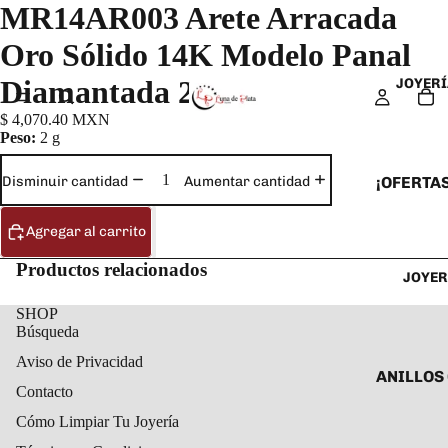
MR14AR003 Arete Arracada
Oro Sólido 14K Modelo Panal
Diamantada 2 cm
JOYERÍ
$ 4,070.40 MXN
Peso:
2 g
¡OFERTAS
Disminuir cantidad
Aumentar cantidad
ANILLOS
Agregar al carrito
ARETES
Productos relacionados
JOYER
CADENAS
COLLARE
SHOP
Búsqueda
DIJES Y
Aviso de Privacidad
ESCLAVA
ANILLOS
Contacto
PULSERA
ANILLOS
Cómo Limpiar Tu Joyería
TOBILLE
ARETES 