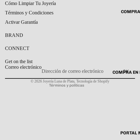
Cómo Limpiar Tu Joyería
ROSARIO
CADENAS
COMPRA
Términos y Condiciones
SET DE A
COLLARE
Activar Garantía
DIJE
DIJES
BRAND
GARGANT
PULSERA
CONNECT
CABALL
Get on the list
PULSER
Correo electrónico
OK
COMPRA EN 
Política de privacidad
PULSERA
© 2026
Joyería Luna de Plata
,
Tecnología de Shopify
Términos y políticas
ROSARIO
TOBILLE
PORTAL 