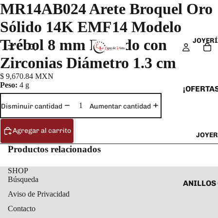
MR14AB024 Arete Broquel Oro
Sólido 14K EMF14 Modelo
Trébol 8 mm Dorado con
JOYERÍ
Zirconias Diámetro 1.3 cm
$ 9,670.84 MXN
Peso:
4 g
¡OFERTAS
ANILLOS
Disminuir cantidad
Aumentar cantidad
ARETES
Agregar al carrito
JOYER
CADENAS
Productos relacionados
COLLARE
DIJES Y
SHOP
Búsqueda
ESCLAVA
ANILLOS
Aviso de Privacidad
PULSERA
ANILLOS
Contacto
TOBILLE
ARETES 