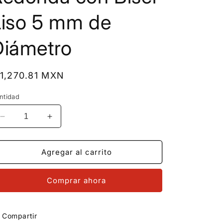
Liso 5 mm de
Diámetro
recio
 1,270.81 MXN
bitual
ntidad
Reducir
Aumentar
cantidad
cantidad
para
para
MR14AB012
MR14AB012
Agregar al carrito
Arete
Arete
Broquel
Broquel
Comprar ahora
Oro
Oro
Sólido
Sólido
14K
14K
Modelo
Modelo
Compartir