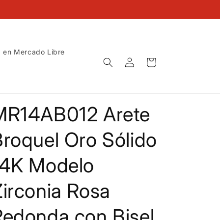
 en Mercado Libre
Iniciar
Carrito
sesión
MR14AB012 Arete
roquel Oro Sólido
14K Modelo
irconia Rosa
Redonda con Bisel