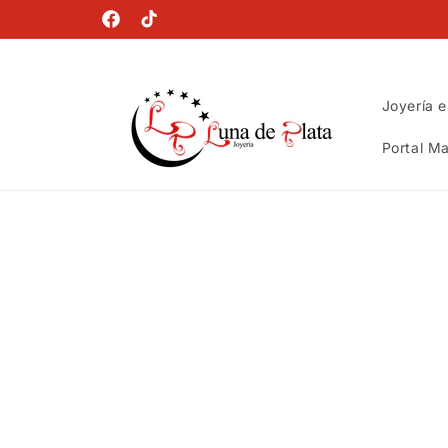
Ir
directamente
Facebook
TikTok
al contenido
Joyería e
Portal Ma
Ir
directamente
a la
información
del producto