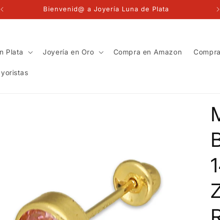
Bienvenid@ a Joyería Luna de Plata
n Plata
Joyería en Oro
Compra en Amazon
Compra
yoristas
B
Z