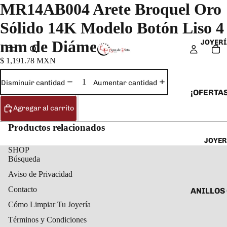
MR14AB004 Arete Broquel Oro
Sólido 14K Modelo Botón Liso 4
mm de Diámetro
JOYERÍ
$ 1,191.78 MXN
Disminuir cantidad
Aumentar cantidad
¡OFERTAS
Agregar al carrito
ANILLOS
ARETES
Productos relacionados
JOYER
CADENAS
SHOP
COLLARE
Búsqueda
DIJES Y
Aviso de Privacidad
ESCLAVA
Contacto
ANILLOS
Cómo Limpiar Tu Joyería
PULSERA
ANILLOS
TOBILLE
Términos y Condiciones
ARETES 