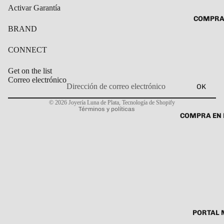
ROSARIO
Activar Garantía
CADENAS
COMPRA
SET DE A
COLLARE
BRAND
DIJE
DIJES
CONNECT
GARGANT
Get on the list
PULSERA
Correo electrónico
OK
CABALL
Política de privacidad
© 2026
Joyería Luna de Plata
,
Tecnología de Shopify
PULSER
Términos y políticas
COMPRA EN 
PULSERA
ROSARIO
TOBILLE
PORTAL 