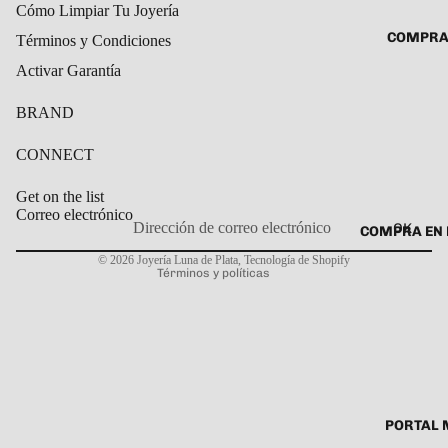
Cómo Limpiar Tu Joyería
ROSARIO
CADENAS
COMPRA
Términos y Condiciones
SET DE A
COLLARE
Activar Garantía
DIJE
DIJES
BRAND
GARGANT
PULSERA
CONNECT
CABALL
Get on the list
PULSER
Correo electrónico
OK
COMPRA EN 
Política de privacidad
PULSERA
© 2026
Joyería Luna de Plata
,
Tecnología de Shopify
Términos y políticas
ROSARIO
TOBILLE
PORTAL 