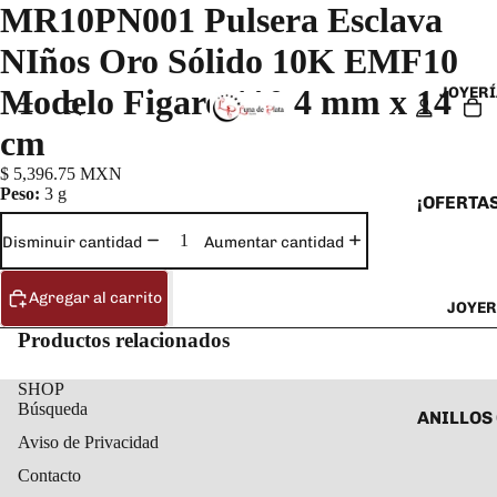
MR10PN001 Pulsera Esclava
NIños Oro Sólido 10K EMF10
Modelo Figaro 1*0 4 mm x 14
JOYERÍ
cm
$ 5,396.75 MXN
Peso:
3 g
¡OFERTAS
ANILLOS
Disminuir cantidad
Aumentar cantidad
ARETES
Agregar al carrito
JOYER
CADENAS
Productos relacionados
COLLARE
DIJES Y
SHOP
Búsqueda
ESCLAVA
ANILLOS
Aviso de Privacidad
PULSERA
ANILLOS
Contacto
TOBILLE
ARETES 