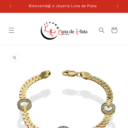
Ir
directamente
Bienvenid@ a Joyería Luna de Plata
al contenido
Carrito
Ir
directamente
a la
información
del producto