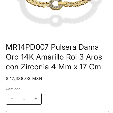
Abrir
elemento
MR14PD007 Pulsera Dama
multimedia
1
en
Oro 14K Amarillo Rol 3 Aros
una
ventana
con Zirconia 4 Mm x 17 Cm
modal
Precio
$ 17,688.03 MXN
habitual
Cantidad
Reducir
Aumentar
cantidad
cantidad
para
para