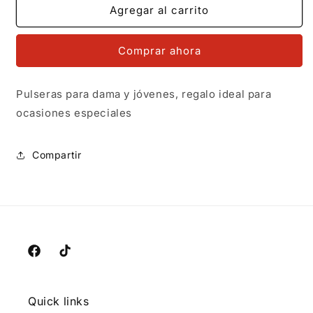
MR14PD007
MR14PD007
Agregar al carrito
Pulsera
Pulsera
Dama
Dama
Comprar ahora
Oro
Oro
14K
14K
Amarillo
Amarillo
Pulseras para dama y jóvenes, regalo ideal para
Rol
Rol
ocasiones especiales
3
3
Aros
Aros
con
con
Compartir
Zirconia
Zirconia
4
4
Mm
Mm
x
x
17
17
Cm
Cm
Facebook
TikTok
Quick links