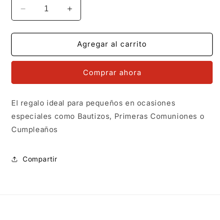
Reducir
Aumentar
cantidad
cantidad
para
para
MR14DJ017
MR14DJ017
Agregar al carrito
Dije
Dije
Medalla
Medalla
Comprar ahora
Redonda
Redonda
Oro
Oro
Sólido
Sólido
El regalo ideal para pequeños en ocasiones
14K
14K
especiales como Bautizos, Primeras Comuniones o
Virgen
Virgen
Juquila
Juquila
Cumpleaños
Zirc
Zirc
Perl
Perl
1.5
1.5
Compartir
x
x
2.3
2.3
cm
cm