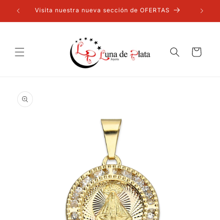
Ir
directamente
Visita nuestra nueva sección de OFERTAS
al contenido
Carrito
Ir
directamente
a la
información
del producto