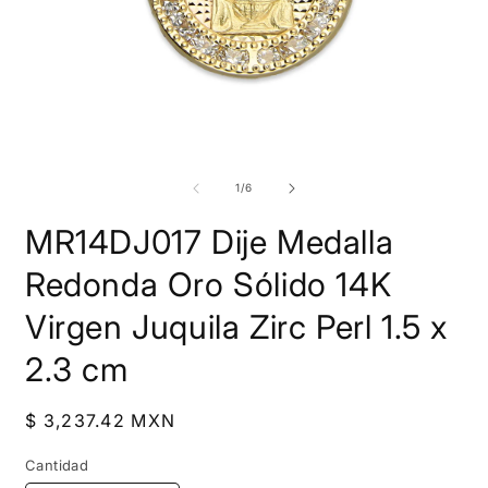
Abrir
A
elemento
e
multimedia
m
de
1
/
6
1
2
en
e
MR14DJ017 Dije Medalla
una
u
ventana
v
modal
m
Redonda Oro Sólido 14K
Virgen Juquila Zirc Perl 1.5 x
2.3 cm
Precio
$ 3,237.42 MXN
habitual
Cantidad