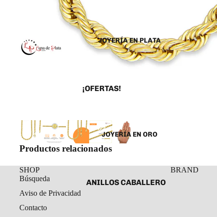
JOYERÍA EN PLATA
¡OFERTAS!
ANILLOS
ARETES
JOYERÍA EN ORO
CADENAS Y COLLARES
Productos relacionados
DIJES Y MEDALLAS
ESCLAVAS
SHOP
BRAND
Búsqueda
ANILLOS CABALLERO
PULSERAS Y
Aviso de Privacidad
TOBILLERAS
ANILLOS DAMA
Contacto
ROSARIOS
ARETES ORO