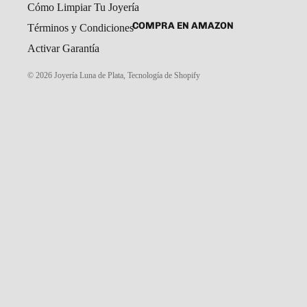
Cómo Limpiar Tu Joyería
SET DE ARETES Y DIJE
CADENAS Y COLLARES
COMPRA EN AMAZON
Términos y Condiciones
DIJES
Activar Garantía
GARGANTILLAS
© 2026
Joyería Luna de Plata
,
Tecnología de Shopify
PULSERAS CABALLERO
PULSERAS DAMA
PULSERAS NIÑOS
ROSARIOS
COMPRA EN MERCADO LIBRE
TOBILLERAS
PORTAL MAYORISTAS