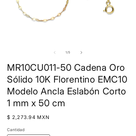
Abrir
A
elemento
e
multimedia
m
de
1
/
5
1
2
en
e
MR10CU011-50 Cadena Oro
una
u
ventana
v
modal
m
Sólido 10K Florentino EMC10
Modelo Ancla Eslabón Corto
1 mm x 50 cm
Precio
$ 2,273.94 MXN
habitual
Cantidad