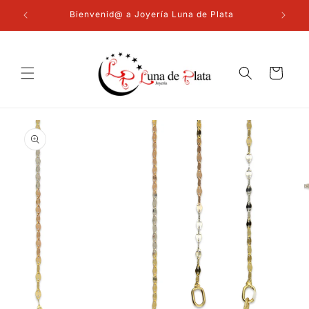
Ir
directamente
Bienvenid@ a Joyería Luna de Plata
al contenido
Carrito
Ir
directamente
a la
información
del producto