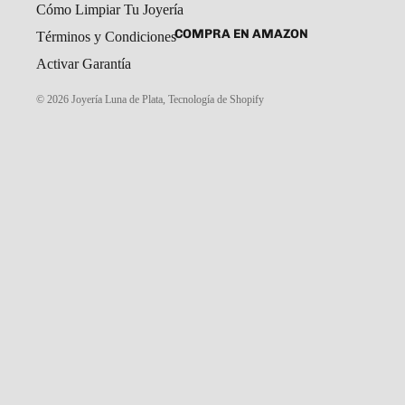
Cómo Limpiar Tu Joyería
SET DE ARETES Y DIJE
CADENAS Y COLLARES
COMPRA EN AMAZON
Términos y Condiciones
DIJES
Activar Garantía
GARGANTILLAS
© 2026
Joyería Luna de Plata
,
Tecnología de Shopify
PULSERAS CABALLERO
PULSERAS DAMA
PULSERAS NIÑOS
ROSARIOS
COMPRA EN MERCADO LIBRE
TOBILLERAS
PORTAL MAYORISTAS