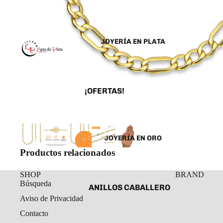
JOYERÍA EN PLATA
¡OFERTAS!
ANILLOS
ARETES
JOYERÍA EN ORO
CADENAS Y COLLARES
Productos relacionados
DIJES Y MEDALLAS
ESCLAVAS
SHOP
BRAND
Búsqueda
ANILLOS CABALLERO
PULSERAS Y
Aviso de Privacidad
TOBILLERAS
ANILLOS DAMA
Contacto
ROSARIOS
ARETES ORO