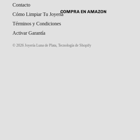
Contacto
SET DE ARETES Y DIJE
CADENAS Y COLLARES
COMPRA EN AMAZON
Cómo Limpiar Tu Joyería
DIJES
Términos y Condiciones
GARGANTILLAS
Activar Garantía
PULSERAS CABALLERO
© 2026
Joyería Luna de Plata
,
Tecnología de Shopify
PULSERAS DAMA
PULSERAS NIÑOS
ROSARIOS
COMPRA EN MERCADO LIBRE
TOBILLERAS
PORTAL MAYORISTAS