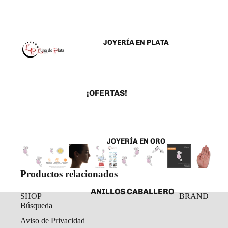
JOYERÍA EN PLATA
¡OFERTAS!
ANILLOS
ARETES
JOYERÍA EN ORO
CADENAS Y COLLARES
DIJES Y MEDALLAS
Productos relacionados
ESCLAVAS
ANILLOS CABALLERO
PULSERAS Y
SHOP
BRAND
Búsqueda
TOBILLERAS
ANILLOS DAMA
Aviso de Privacidad
ROSARIOS
ARETES ORO