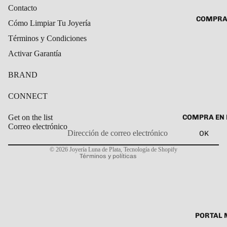
ROSARIO
Contacto
CADENAS
COMPRA
Cómo Limpiar Tu Joyería
SET DE A
COLLARE
DIJE
Términos y Condiciones
DIJES
Activar Garantía
GARGANT
BRAND
PULSERA
CABALL
CONNECT
PULSER
COMPRA EN 
Get on the list
PULSERA
Correo electrónico
OK
Política de privacidad
ROSARIO
© 2026
Joyería Luna de Plata
,
Tecnología de Shopify
TOBILLE
Términos y políticas
PORTAL 