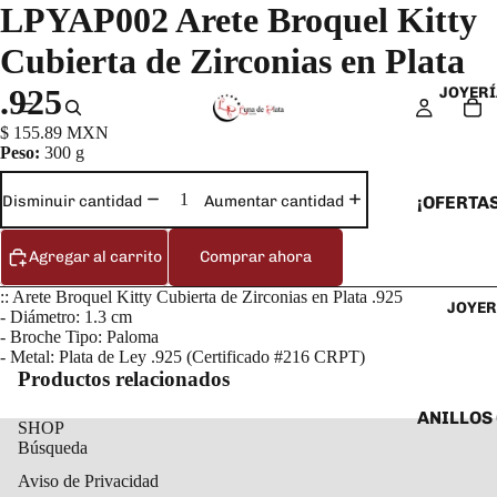
LPYAP002 Arete Broquel Kitty
Cubierta de Zirconias en Plata
.925
JOYERÍ
$ 155.89 MXN
Peso:
300 g
¡OFERTAS
Disminuir cantidad
Aumentar cantidad
ANILLOS
Agregar al carrito
Comprar ahora
ARETES
:: Arete Broquel Kitty Cubierta de Zirconias en Plata .925
JOYER
CADENAS
- Diámetro: 1.3 cm
- Broche Tipo: Paloma
COLLARE
- Metal: Plata de Ley .925 (Certificado #216 CRPT)
DIJES Y
Productos relacionados
ESCLAVA
ANILLOS
SHOP
Búsqueda
PULSERA
ANILLOS
TOBILLE
Aviso de Privacidad
ARETES 