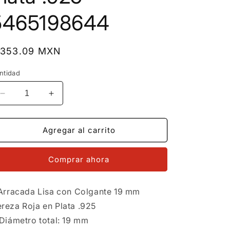
5465198644
recio
 353.09 MXN
bitual
ntidad
Reducir
Aumentar
cantidad
cantidad
para
para
LPYAL020
LPYAL020
Agregar al carrito
Arracada
Arracada
Lisa
Lisa
Comprar ahora
con
con
Colgante
Colgante
19
19
 Arracada Lisa con Colgante 19 mm
mm
mm
Cereza
Cereza
reza Roja en Plata .925
Roja
Roja
Diámetro total: 19 mm
en
en