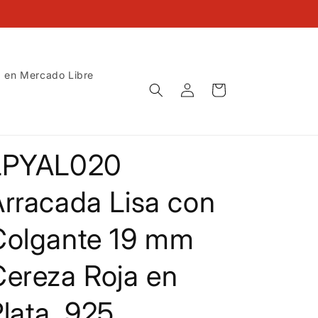
 en Mercado Libre
Iniciar
Carrito
sesión
LPYAL020
rracada Lisa con
Colgante 19 mm
Cereza Roja en
lata .925