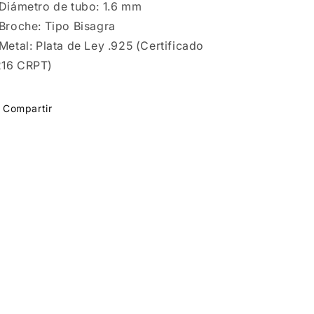
Diámetro de tubo: 1.6 mm
Plata
Plata
.925
.925
Broche: Tipo Bisagra
5465198644
5465198644
Metal: Plata de Ley .925 (Certificado
16 CRPT)
Compartir