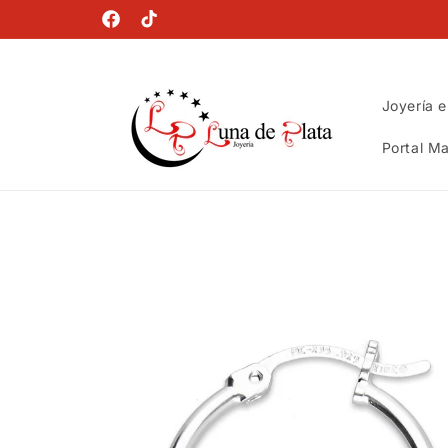
Ir
directamente
Facebook
TikTok
al contenido
Joyería e
Portal Ma
Ir
directamente
a la
información
del producto