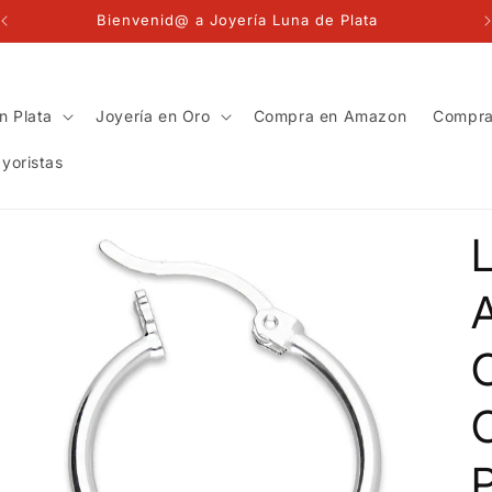
Bienvenid@ a Joyería Luna de Plata
n Plata
Joyería en Oro
Compra en Amazon
Compra
yoristas
A
P